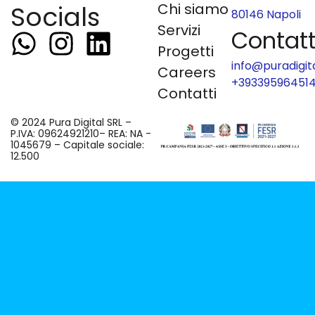
Socials
Chi siamo
80146 Napoli
Servizi
Contatt
Progetti
info@puradigita
Careers
+39339596451
Contatti
​© 2024 Pura Digital SRL –
P.IVA: 09624921210– REA: NA -
1045679 – Capitale sociale:
12.500