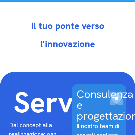
Il tuo ponte verso
l’innovazione
Servizi
Consulenza
e
progettazio
Dal concept alla
Il nostro team di
realizzazione: ogni